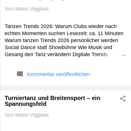
Von
Mario Viggiani
Tanzen Trends 2026: Warum Clubs wieder nach
echten Momenten suchen Lesezeit: ca. 11 Minuten
Warum tanzen Trends 2026 persönlicher werden
Social Dance statt Showbühne Wie Musik und
Gesang den Tanz verändern Digitale Trends
zwischen TikTok und echten Tanzflächen Praktische
Tipps für Tänzer 2026 FAQ zu tanzen trends 2026
Kommentar veröffentlichen
Fazit Es ist kurz nach Mitternacht in einem kleinen
Club nahe der Carrer de Pallars in Barcelona. Kein
LED-Gewitter, kein konfettiüberladener Festival-
Look. Stattdessen stehen zwei Sänger neben dem
Turniertanz und Breitensport – ein
Spannungsfeld
DJ-Pult, jemand spielt Percussion live dazu, und auf
der Tanzfläche wechseln sich Afro Dance, Salsa-
Von
Mario Viggiani
Schritte und freies Clubtanzen ab. Genau solche
Nächte erklären besser als jede Statistik, wohin sich