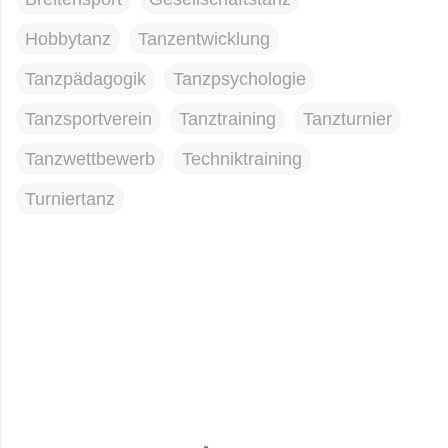
Hobbytanz
Tanzentwicklung
Tanzpädagogik
Tanzpsychologie
Tanzsportverein
Tanztraining
Tanzturnier
Tanzwettbewerb
Techniktraining
Turniertanz
K
o
m
m
e
n
t
a