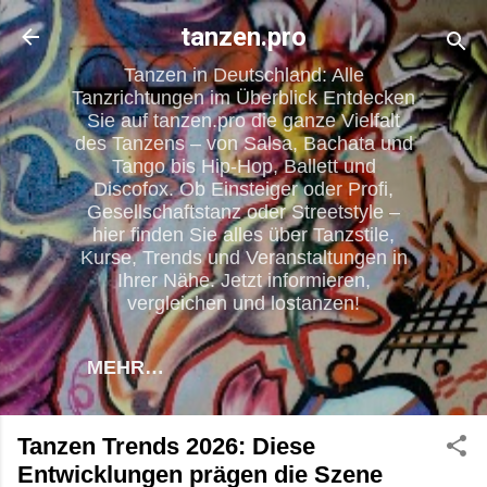
Direkt zum Hauptbereich
tanzen.pro
Tanzen in Deutschland: Alle
Tanzrichtungen im Überblick Entdecken
Sie auf tanzen.pro die ganze Vielfalt
des Tanzens – von Salsa, Bachata und
Tango bis Hip-Hop, Ballett und
Discofox. Ob Einsteiger oder Profi,
Gesellschaftstanz oder Streetstyle –
hier finden Sie alles über Tanzstile,
Kurse, Trends und Veranstaltungen in
Ihrer Nähe. Jetzt informieren,
vergleichen und lostanzen!
MEHR…
Tanzen Trends 2026: Diese
Entwicklungen prägen die Szene