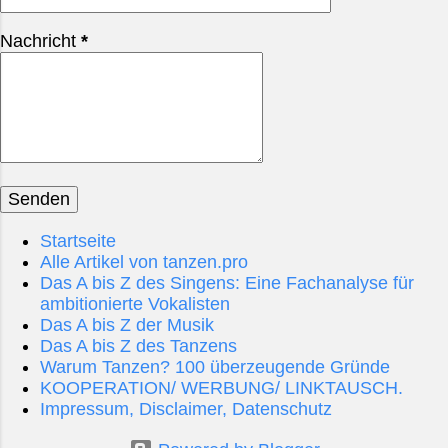
beim Eurovision Song Contest 2026 in Wien, sofern
Tante-Emma-Laden, lange bevor
er oder sie zusagt. Die Verbindung zwischen
Nachricht
*
Supermärkte den Alltag bestimmten.
Sanremo und dem ESC ist längst fester Bestandteil
Fleiß i...
der europäischen Musiklandschaft. Das Festival di
Sanremo 2026 im Überblick Termine und
Austragungsort Das 76. Festival di Sanremo findet
vom 24. bis 28. Februar 2026 statt. Der...
Startseite
Alle Artikel von tanzen.pro
Das A bis Z des Singens: Eine Fachanalyse für
ambitionierte Vokalisten
Das A bis Z der Musik
Das A bis Z des Tanzens
Warum Tanzen? 100 überzeugende Gründe
KOOPERATION/ WERBUNG/ LINKTAUSCH.
Impressum, Disclaimer, Datenschutz