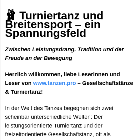
die tanzen trends 2026 bewegen: weg vom perfekt
inszenierten Spektakel, hin zu echten Begegnungen
🩰
Turniertanz und
zwischen Musik, Bewegung und Menschen. Wer
Breitensport – ein
heute durch Clubs, Tanzstudios und kleine Festivals
Spannungsfeld
reist, merkt schnell: Die Szene verändert sich. Nicht
...
Zwischen Leistungsdrang, Tradition und der
Freude an der Bewegung
Herzlich willkommen, liebe Leserinnen und
Leser von
www.tanzen.pro
– Gesellschaftstänze
& Turniertanz!
In der Welt des Tanzes begegnen sich zwei
scheinbar unterschiedliche Welten: Der
leistungsorientierte Turniertanz und der
freizeitorientierte Gesellschaftstanz, oft als